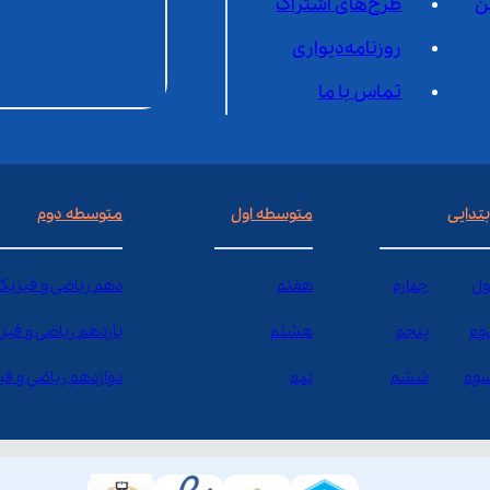
ن
طرح‌های اشتراک
روزنامه‌دیواری
تماس با ما
بتدایی
متوسطه اول
متوسطه دوم
ول
چهارم
هفتم
دهم ریاضی و فیزیک
وم
پنجم
هشتم
یازدهم ریاضی و فیز
وم
ششم
نهم
دوازدهم ریاضی و ف