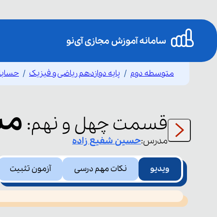
متوسطه دوم
پایه دوازدهم ریاضی و فیزیک
حسابا
مش
قسمت
چهل و نهم
:
مدرس:
حسین
شفیع زاده
ویدیو
نکات مهم درسی
آزمون تثبیت
This
is
led or because the format is not supported.
a