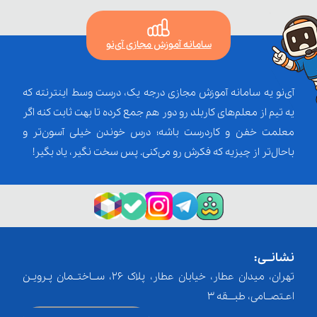
سامانه آموزش مجازی آی‌نو
آی‌نو یه سامانه آموزش مجازی درجه یک، درست وسط اینترنته که
یه تیم از معلم‌‌های کاربلد رو دور هم جمع کرده تا بهت ثابت کنه اگر
معلمت خفن و کاردرست باشه؛ درس خوندن خیلی آسون‌تر و
باحال‌تر از چیزیه که فکرش رو می‌کنی. پس سخت نگیر، یاد بگیر!
نشانــی:
تهران، میدان عطار، خیابان عطار، پلاک 26، ســاختــمان پـرویـن
اعـتصــامی، طبـــقه 3