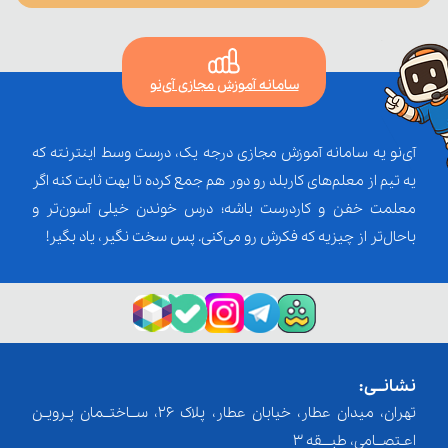
سامانه آموزش مجازی آی‌نو
آی‌نو یه سامانه آموزش مجازی درجه یک، درست وسط اینترنته که
یه تیم از معلم‌‌های کاربلد رو دور هم جمع کرده تا بهت ثابت کنه اگر
معلمت خفن و کاردرست باشه؛ درس خوندن خیلی آسون‌تر و
باحال‌تر از چیزیه که فکرش رو می‌کنی. پس سخت نگیر، یاد بگیر!
نشانــی:
تهران، میدان عطار، خیابان عطار، پلاک 26، ســاختــمان پـرویـن
اعـتصــامی، طبـــقه 3