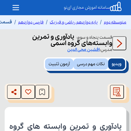
سامانه آموزش مجازی آی‌نو
متوسطه دوم
پایه دوازدهم ریاضی و فیزیک
فارسی دوازدهم
قسمت پ
یادآوری و تمرین
قسمت
پنجاه و سوم
:
وابسته‌های گروه اسمی
مدرس:
افشین
محی الدین
ویدیو
نکات مهم درسی
آزمون تثبیت
This
is
The media could not be loaded, either because the server
a
modal
or network failed or because the format is not supported.
window.