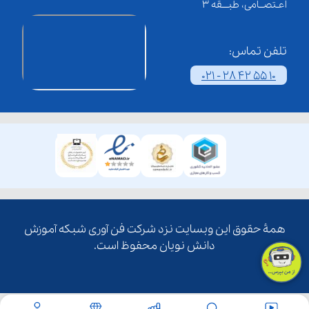
اعـتصــامی، طبـــقه 3
تلفن تماس:
021 - 28 42 55 10
همۀ حقوق این وبسایت نزد شرکت فن آوری شبکه آموزش
دانش نویان محفوظ است.