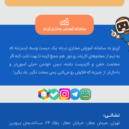
سامانه آموزش مجازی آی‌نو
آی‌نو یه سامانه آموزش مجازی درجه یک، درست وسط اینترنته که
یه تیم از معلم‌‌های کاربلد رو دور هم جمع کرده تا بهت ثابت کنه اگر
معلمت خفن و کاردرست باشه؛ درس خوندن خیلی آسون‌تر و
باحال‌تر از چیزیه که فکرش رو می‌کنی. پس سخت نگیر، یاد بگیر!
نشانــی:
تهران، میدان عطار، خیابان عطار، پلاک 26، ســاختــمان پـرویـن