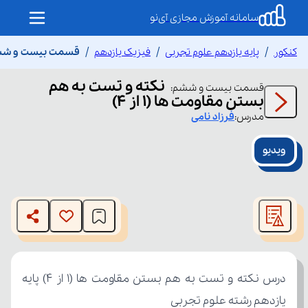
سامانه آموزش مجازی آی‌نو
کنکور
پایه یازدهم علوم تجربی
فیزیک یازدهم
قسمت بیست و ششم نک
نکته و تست به هم
قسمت
بیست و ششم
:
بستن مقاومت ها (1 از ۴)
مدرس:
فرزاد
نامی
ویدیو
This
is
The media could not be loaded, either because the server
a
modal
or network failed or because the format is not supported.
window.
یازدهم رشته علوم تجربی