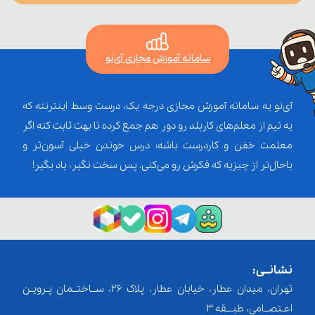
سامانه آموزش مجازی آی‌نو
آی‌نو یه سامانه آموزش مجازی درجه یک، درست وسط اینترنته که
یه تیم از معلم‌‌های کاربلد رو دور هم جمع کرده تا بهت ثابت کنه اگر
معلمت خفن و کاردرست باشه؛ درس خوندن خیلی آسون‌تر و
باحال‌تر از چیزیه که فکرش رو می‌کنی. پس سخت نگیر، یاد بگیر!
نشانــی:
تهران، میدان عطار، خیابان عطار، پلاک 26، ســاختــمان پـرویـن
اعـتصــامی، طبـــقه 3