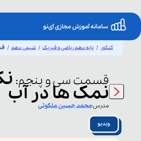
کنکور
پایه دهم ریاضی و فیزیک
شیمی دهم
قس
نک
قسمت
سی و پنجم
:
نمک ها در آب
مدرس:
محمد حسین
ملکوتی
ویدیو