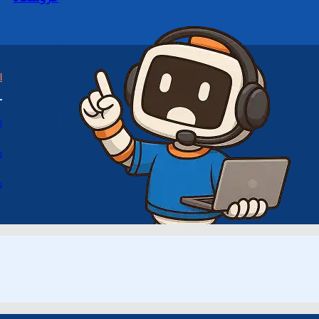
ا
ا
د
س