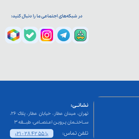
در شبکه‌های اجتماعی ما را دنبال کنید:
نشانــی:
تهران، میدان عطار، خیابان عطار، پلاک 26،
ســاختــمان پـرویـن اعـتصــامی، طبـــقه 3
تلفن تماس:
021 - 28 42 55 10