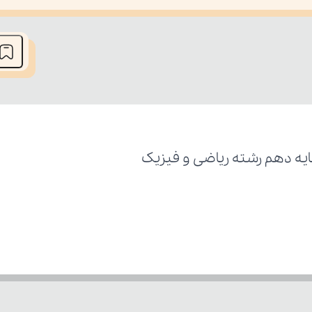
he media could not be loaded, either because the server or network fai
ایه دهم رشته ریاضی و فیزیک