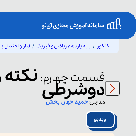
کنکور
پایه یازدهم ریاضی و فیزیک
آمار و احتمال ی
نکته 
قسمت
چهارم
:
دوشرطی
مدرس:
حمید
جهان بخش
ویدیو