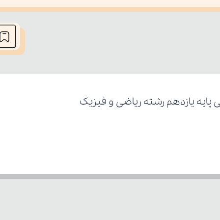
he media could not be loaded, either because the server or network fai
ایه یازدهم رشته ریاضی و فیزیک