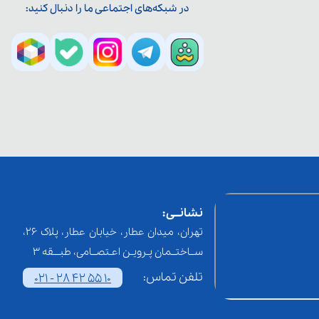
در شبکه‌های اجتماعی ما را دنبال کنید:
نشانــی:
تهران، میدان عطار، خیابان عطار، پلاک 26،
ســاختــمان پـرویـن اعـتصــامی، طبـــقه 3
تلفن تماس:
021 - 28 42 55 10