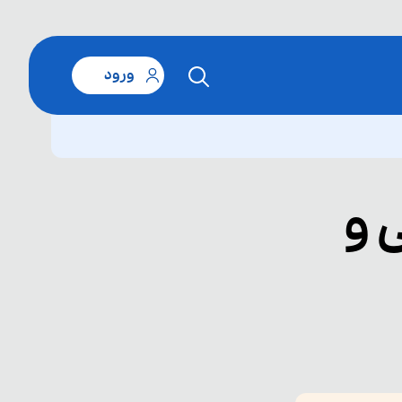
ورود
 و