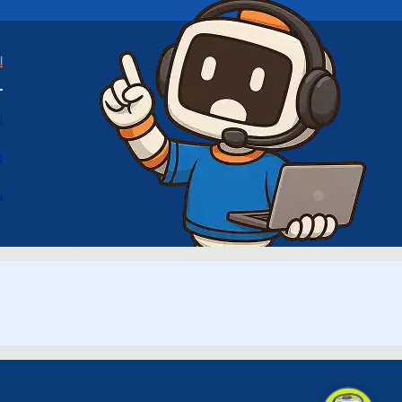
ا
ا
د
س