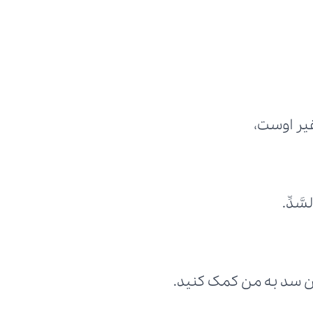
ر اوست،
َّدِّ.
ین سد به من کمک کنید.