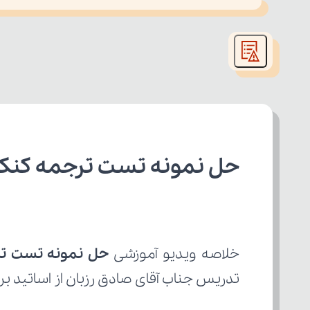
This
is
led or because the format is not supported.
a
modal
window.
حل نمونه تست ترجمه کنکوری ۱ از ۲ عربی یازدهم رشت
خلاصه ویدیو آموزشی 
حل نمونه تست ترجمه
تدریس جناب آقای صادق رزبان از اساتید بر