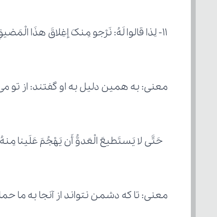
۱۱- لِذا قالوا لَهُ: نَرْجو مِنکَ إغِلاقَ هذَا الْمَضیقِ بِسَدٍّ عَظیمٍ،
معنی: به همین دلیل به او گفتند: از تو می‌
 حَتَّی لا یَستَطیعَ الْعَدوُّ أَن یَهْجُمَ عَلَینا مِ
معنی: تا که دشمن نتواند از آنجا به ما حمل