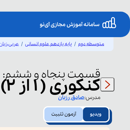
متوسطه دوم
پایه یازدهم علوم انسانی
عربی،زبان
ح
قسمت
پنجاه و ششم
:
کنکوری ( ۱ از ۲)
مدرس:
صادق
رزبان
ویدیو
آزمون تثبیت