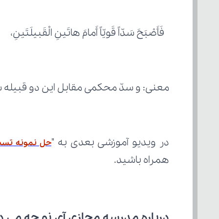
 فَأَصْبَحَ سَدّاً قَویّاً أَمامَ هاتَینِ الْقَبیلَتَینِ،
معنی: و سدّ محکمی مقابل این دو قبیله 
در ویدیو آموزشی بعدی به "
حل نمونه تست تر
همراه باشید.
درباره مدرسه مجازی آی نو چه می‌ د