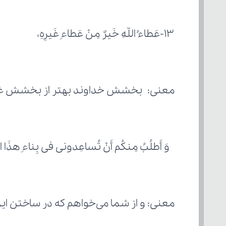
۱۳-عَطاءُ اللّهِ خَیرٌ مِنْ عَطاءِ غَیرِهِ،
معنی: بخشش خداوند بهتر از بخشش غی
 وَ أَطلُبُ مِنکُم أَنْ تُساعِدونی فی بِناءِ هذَا الس
معنی: و از شما می‌خواهم که در ساختن ا