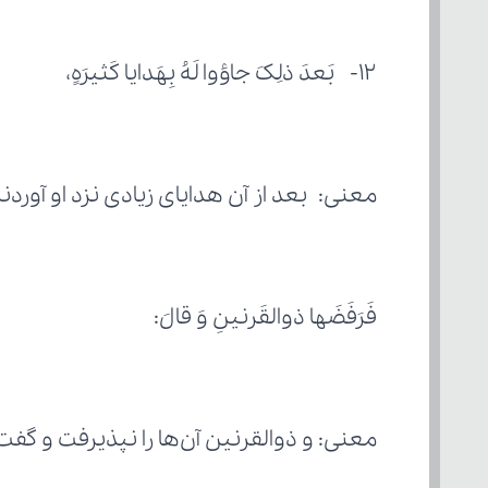
۱۲-  بَعدَ ذلِکَ جاؤوا لَهُ بِهَدایا کَثیرَهٍ،
معنی: بعد از آن هدایای زیادی نزد او آوردند
فَرَفَضَها ذوالقَرنینِ وَ قالَ: 
معنی: و ذوالقرنین آن‌ها را نپذیرفت و گفت