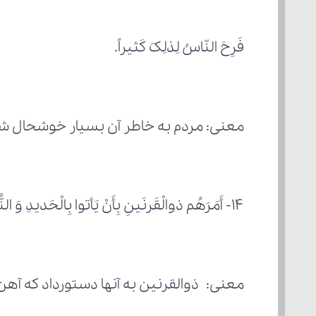
فَرِحَ النّاسُ لِذلِکَ کَثیراً.
معنی: مردم به خاطر آن بسیار خوشحال ش
۱۴- أَمَرَهُم ذوالْقَرنَینِ بِأَنْ یَأتوا بِالْحَدیدِ وَ النُّحاسِ، 
معنی: ذوالقرنین به آنها دستورداد که آه