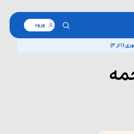
ورود
از ۲)
مه