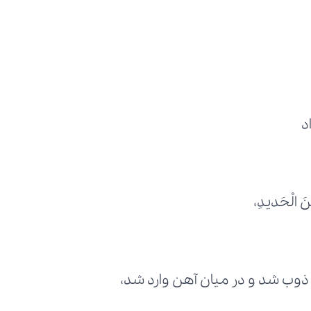
د
نَ الْحَدیدِ،
ذوب شد و در میان آهن وارد شد،