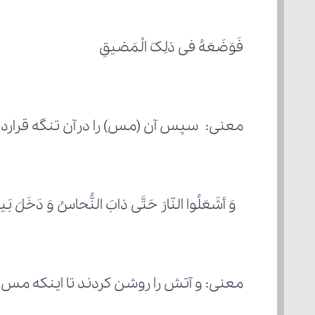
فَوَضَعَهُ فی ذلِکَ الْمَضیقِ
معنی: سپس آن (مس) را درآن تنگه قراردا
 وَ أشَعَلُوا النّارَ حَتَّی ذابَ النُّحاسُ وَ دَخَلَ بَی
معنی: و آتش را روشن کردند تا اینکه مس 