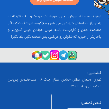
آی‌نو یه سامانه آموزش مجازی درجه یک، درست وسط اینترنته که
یه تیم از معلم‌‌های کاربلد رو دور هم جمع کرده تا بهت ثابت کنه اگر
معلمت خفن و کاردرست باشه؛ درس خوندن خیلی آسون‌تر و
باحال‌تر از چیزیه که فکرش رو می‌کنی. پس سخت نگیر، یاد بگیر!
نشانــی:
تهران، میدان عطار، خیابان عطار، پلاک 26، ســاختــمان پـرویـن
اعـتصــامی، طبـــقه 3
تلفن تماس: