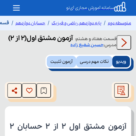
سامانه آموزش مجازی آی‌نو
متوسطه دوم
پایه دوازدهم ریاضی و فیزیک
حسابان دوازدهم
قسمت 
آزمون مشتق اول(۲ از ۲)
قسمت
هفتاد و هشتم
:
مدرس:
حسین
شفیع زاده
ویدیو
نکات مهم درسی
آزمون تثبیت
This
is
The media could not be loaded, either because the server
a
modal
or network failed or because the format is not supported.
window.