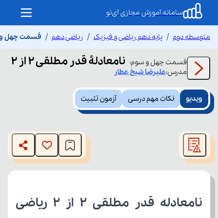
سامانه آموزش مجازی آی‌نو
متوسطه دوم
پایه دهم ریاضی و فیزیک
ریاضی دهم
قسمت چهل و سوم
نامعادلۀ قدر مطلقی 2 از 2
قسمت
چهل و سوم
:
مدرس:
علیرضا
شیخ عطار
ویدیو
نکات مهم درسی
آزمون تثبیت
This
is
The media could not be loaded, either because the server
a
modal
or network failed or because the format is not supported.
window.