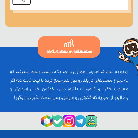
سامانه آموزش مجازی آی‌نو
آی‌نو یه سامانه آموزش مجازی درجه یک، درست وسط اینترنته که
یه تیم از معلم‌‌های کاربلد رو دور هم جمع کرده تا بهت ثابت کنه اگر
معلمت خفن و کاردرست باشه؛ درس خوندن خیلی آسون‌تر و
باحال‌تر از چیزیه که فکرش رو می‌کنی. پس سخت نگیر، یاد بگیر!