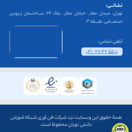
نشانــی:
تهران، میدان عطار، خیابان عطار، پلاک 26، ســاختــمان پـرویـن
اعـتصــامی، طبـــقه 3
تلفن تماس:
021 - 28 42 55 10
همۀ حقوق این وبسایت نزد شرکت فن آوری شبکه آموزش
دانش نویان محفوظ است.