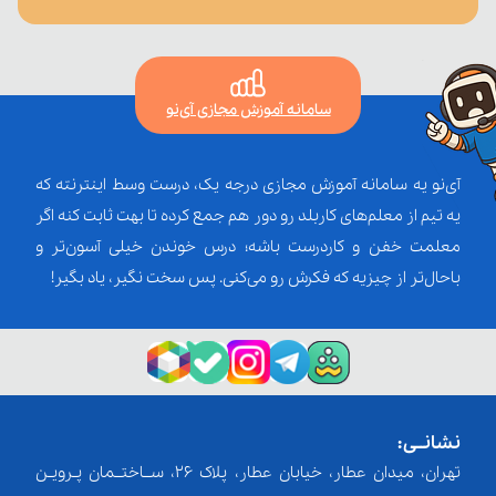
سامانه آموزش مجازی آی‌نو
آی‌نو یه سامانه آموزش مجازی درجه یک، درست وسط اینترنته که
یه تیم از معلم‌‌های کاربلد رو دور هم جمع کرده تا بهت ثابت کنه اگر
معلمت خفن و کاردرست باشه؛ درس خوندن خیلی آسون‌تر و
باحال‌تر از چیزیه که فکرش رو می‌کنی. پس سخت نگیر، یاد بگیر!
نشانــی:
تهران، میدان عطار، خیابان عطار، پلاک 26، ســاختــمان پـرویـن