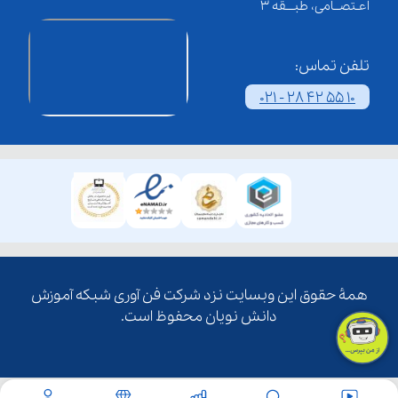
اعـتصــامی، طبـــقه 3
تلفن تماس:
021 - 28 42 55 10
همۀ حقوق این وبسایت نزد شرکت فن آوری شبکه آموزش
دانش نویان محفوظ است.