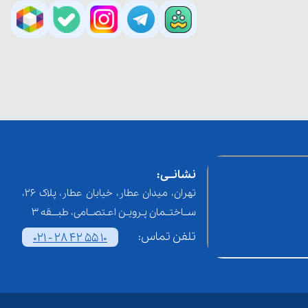
نشانــی:
تهران، میدان عطار، خیابان عطار، پلاک 26،
ســاختــمان پـرویـن اعـتصــامی، طبـــقه 3
تلفن تماس:
021 - 28 42 55 10