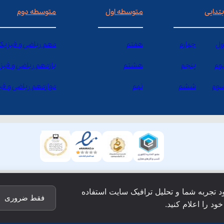
بتدایی
متوسطه اول
متوسطه دوم
ول
چهارم
هفتم
دهم ریاضی و فیزیک
وم
پنجم
هشتم
یازدهم ریاضی و فیز
وم
ششم
نهم
دوازدهم ریاضی و ف
ود تجربه شما و تحلیل ترافیک سایت استفاده
فقط ضروری
ود را اعلام کنید.
ق این وبسایت نزد شرکت فن آوری شبکه آموزش دانش نویان محفو