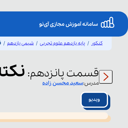
کنکور
پایه یازدهم علوم تجربی
شیمی یازدهم
ق
نکته
قسمت
پانزدهم
:
مدرس:
سعید
محسن زاده
ویدیو
This
is
led or because the format is not supported.
a