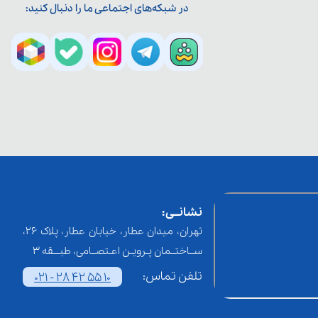
در شبکه‌های اجتماعی ما را دنبال کنید:
نشانــی:
تهران، میدان عطار، خیابان عطار، پلاک 26،
ســاختــمان پـرویـن اعـتصــامی، طبـــقه 3
تلفن تماس:
021 - 28 42 55 10