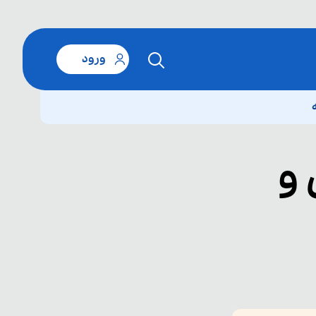
ورود
و