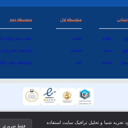
بتدایی
متوسطه اول
متوسطه دوم
ول
چهارم
هفتم
دهم ریاضی و فیزیک
وم
پنجم
هشتم
یازدهم ریاضی و فیز
وم
ششم
نهم
دوازدهم ریاضی و ف
ود تجربه شما و تحلیل ترافیک سایت استفاده
فقط ضروری