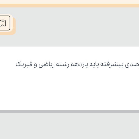
he media could not be loaded, either because the server or network fai
دی پیشرفته پایه یازدهم رشته ریاضی و فیزیک