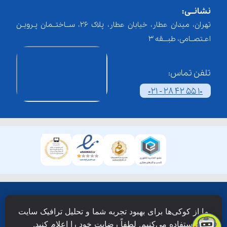
نشانــی:
تهران، میدان عطار، خیابان عطار، پلاک 26، ســاختــمان پـرویـن
اعـتصــامی، طبـــقه 3
تلفن تماس:
021 - 28 42 55 10
همۀ حقوق این وبسایت نزد شرکت فن آوری شبکه آموزش
ما از کوکی‌ها برای بهبود تجربه شما و تحلیل ترافیک سایت
دانش نویان محفوظ است.
استفاده می‌کنیم. لطفاً رضایت خود را اعلام کنید.