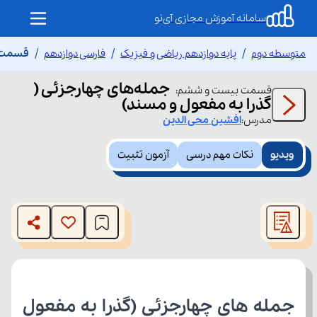
سامانه آموزش مجازی آی‌نو
متوسطه دوم
پایه دوازدهم ریاضی و فیزیک
فارسی دوازدهم
قسمت ب
جمله‌های چهارجزئی (
قسمت
بیست و ششم
:
گذرا به مفعول و مسند)
مدرس:
افشین
محی الدین
ویدیو
نکات مهم درسی
آزمون تثبیت
This
is
The media could not be loaded, either because the server
a
modal
or network failed or because the format is not supported.
window.