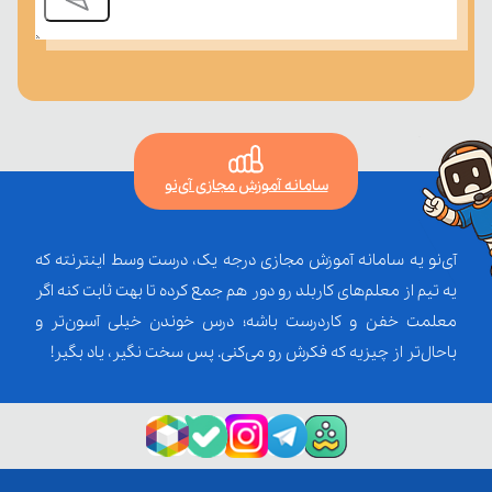
سامانه آموزش مجازی آی‌نو
آی‌نو یه سامانه آموزش مجازی درجه یک، درست وسط اینترنته که
یه تیم از معلم‌‌های کاربلد رو دور هم جمع کرده تا بهت ثابت کنه اگر
معلمت خفن و کاردرست باشه؛ درس خوندن خیلی آسون‌تر و
باحال‌تر از چیزیه که فکرش رو می‌کنی. پس سخت نگیر، یاد بگیر!