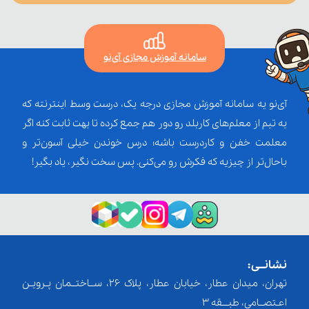
سامانه آموزش مجازی آی‌نو
آی‌نو یه سامانه آموزش مجازی درجه یک، درست وسط اینترنته که
یه تیم از معلم‌‌های کاربلد رو دور هم جمع کرده تا بهت ثابت کنه اگر
معلمت خفن و کاردرست باشه؛ درس خوندن خیلی آسون‌تر و
باحال‌تر از چیزیه که فکرش رو می‌کنی. پس سخت نگیر، یاد بگیر!
نشانــی:
تهران، میدان عطار، خیابان عطار، پلاک 26، ســاختــمان پـرویـن
اعـتصــامی، طبـــقه 3