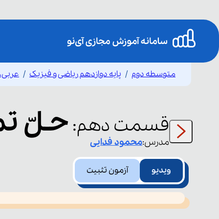
متوسطه دوم
پایه دوازدهم ریاضی و فیزیک
عربی،ز
حـلّ تمارین 1
قسمت
دهم
:
مدرس:
محمود
فدایی
ویدیو
آزمون تثبیت
This
is
led or because the format is not supported.
a