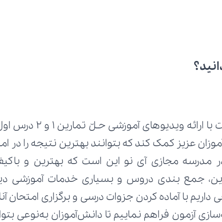
انید؟
ه ویدیوهای آموزشی حـلّ تمارین 1 و 2 درس اول از کتاب 