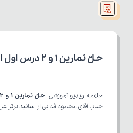
modal
window.
حـلّ تمارین 1 و 2 درس اول از کتاب عربی دوازدهم ریاضی
خلاصه ویدیو آموزشی 
حـلّ تمارین 1 و 2 درس اول
جناب آقای محمود فدایی از اساتید برتر عرب