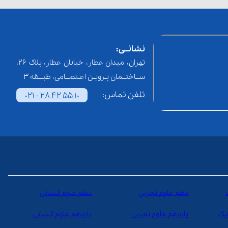
نشانــی:
تهران، میدان عطار، خیابان عطار، پلاک 26،
ســاختــمان پـرویـن اعـتصــامی، طبـــقه 3
تلفن تماس:
021 - 28 42 55 10
دهم علوم تجربی
دهم علوم انسانی
یک
یازدهم علوم تجربی
یازدهم علوم انسانی