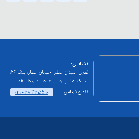
نشانــی:
تهران، میدان عطار، خیابان عطار، پلاک 26،
ســاختــمان پـرویـن اعـتصــامی، طبـــقه 3
تلفن تماس:
021 - 28 42 55 10