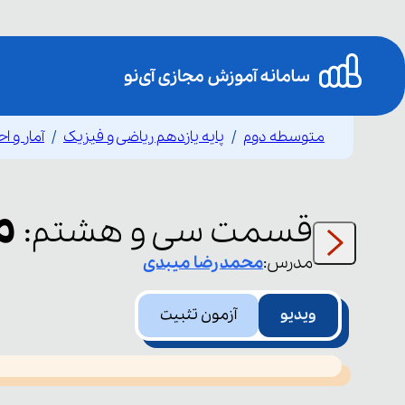
متوسطه دوم
پایه یازدهم ریاضی و فیزیک
آمار و ا
م
قسمت
سی و هشتم
:
مدرس:
محمدرضا
میبدی
ویدیو
آزمون تثبیت
This
is
led or because the format is not supported.
a