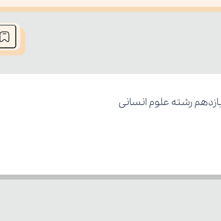
he media could not be loaded, either because the server or network fai