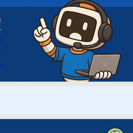
ا
ا
د
س