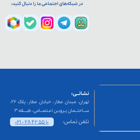
در شبکه‌های اجتماعی ما را دنبال کنید:
نشانــی:
تهران، میدان عطار، خیابان عطار، پلاک 26،
ســاختــمان پـرویـن اعـتصــامی، طبـــقه 3
تلفن تماس:
021 - 28 42 55 10