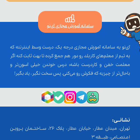
سامانه آموزش مجازی آی‌نو
آی‌نو یه سامانه آموزش مجازی درجه یک، درست وسط اینترنته که
یه تیم از معلم‌‌های کاربلد رو دور هم جمع کرده تا بهت ثابت کنه اگر
معلمت خفن و کاردرست باشه؛ درس خوندن خیلی آسون‌تر و
باحال‌تر از چیزیه که فکرش رو می‌کنی. پس سخت نگیر، یاد بگیر!
نشانــی:
تهران، میدان عطار، خیابان عطار، پلاک 26، ســاختــمان پـرویـن
اعـتصــامی، طبـــقه 3