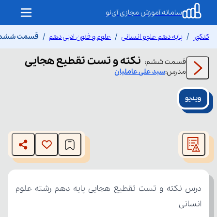
سامانه آموزش مجازی آی‌نو
کنکور
پایه دهم علوم انسانی
علوم و فنون ادبی دهم
قسمت ششم نک
نکته و تست تقطیع هجایی
قسمت
ششم
:
مدرس:
سید علی
عاملیان
ویدیو
This
is
The media could not be loaded, either because the server
a
modal
or network failed or because the format is not supported.
window.
انسانی