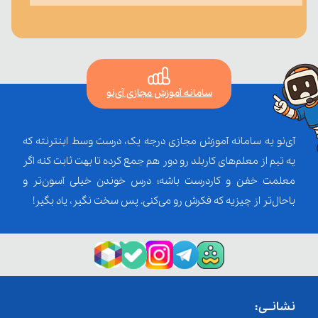
سامانه آموزش مجازی آی‌نو
آی‌نو یه سامانه آموزش مجازی درجه یک، درست وسط اینترنته که
یه تیم از معلم‌‌های کاربلد رو دور هم جمع کرده تا بهت ثابت کنه اگر
معلمت خفن و کاردرست باشه؛ درس خوندن خیلی آسون‌تر و
باحال‌تر از چیزیه که فکرش رو می‌کنی. پس سخت نگیر، یاد بگیر!
نشانــی: