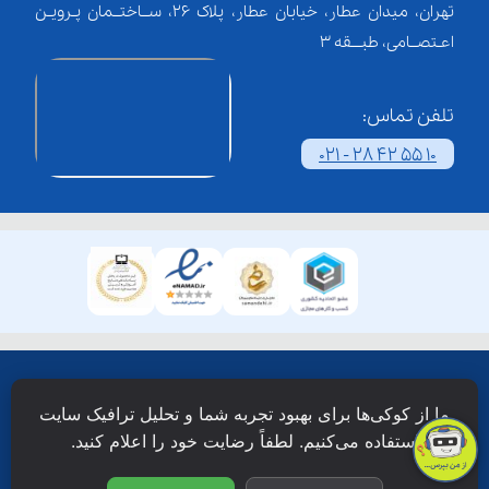
تهران، میدان عطار، خیابان عطار، پلاک 26، ســاختــمان پـرویـن
اعـتصــامی، طبـــقه 3
تلفن تماس:
021 - 28 42 55 10
همۀ حقوق این وبسایت نزد شرکت فن آوری شبکه آموزش
ما از کوکی‌ها برای بهبود تجربه شما و تحلیل ترافیک سایت
دانش نویان محفوظ است.
استفاده می‌کنیم. لطفاً رضایت خود را اعلام کنید.