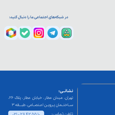
در شبکه‌های اجتماعی ما را دنبال کنید:
نشانــی:
تهران، میدان عطار، خیابان عطار، پلاک 26،
ســاختــمان پـرویـن اعـتصــامی، طبـــقه 3
تلفن تماس:
021 - 28 42 55 10