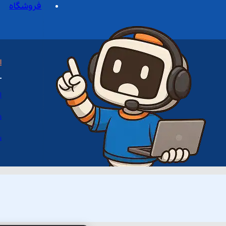
فروشگاه
ا
ا
د
س