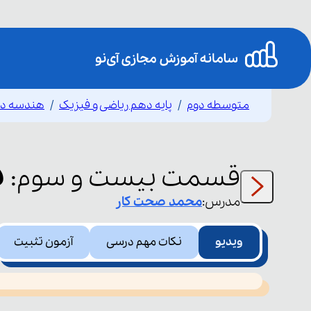
متوسطه دوم
پایه دهم ریاضی و فیزیک
هندسه د
ذ
قسمت
بیست و سوم
:
مدرس:
محمد
صحت کار
ویدیو
نکات مهم درسی
آزمون تثبیت
This
is
led or because the format is not supported.
a