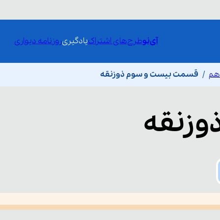
آی‌نو
طرح‌های اشتراک
یادگیری
روزنامه دیواری
هم
قسمت بیست و سوم ذوزنقه
وزنقه
he media could not be loaded, either because the server or network fai