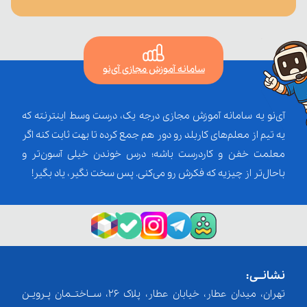
سامانه آموزش مجازی آی‌نو
آی‌نو یه سامانه آموزش مجازی درجه یک، درست وسط اینترنته که
یه تیم از معلم‌‌های کاربلد رو دور هم جمع کرده تا بهت ثابت کنه اگر
معلمت خفن و کاردرست باشه؛ درس خوندن خیلی آسون‌تر و
باحال‌تر از چیزیه که فکرش رو می‌کنی. پس سخت نگیر، یاد بگیر!
نشانــی:
تهران، میدان عطار، خیابان عطار، پلاک 26، ســاختــمان پـرویـن