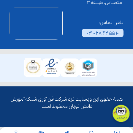
اعـتصــامی، طبـــقه 3
تلفن تماس:
021 - 28 42 55 10
همۀ حقوق این وبسایت نزد شرکت فن آوری شبکه آموزش
دانش نویان محفوظ است.