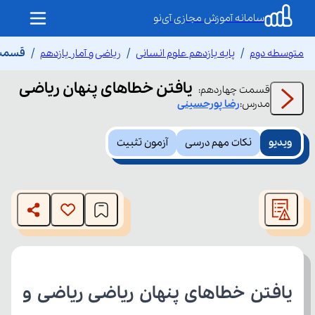
سامانه آموزش مجازی آی‌نو
متوسطه دوم
پایه یازدهم علوم انسانی
ریاضی و آمار یازدهم
قسمت 
یافتن خطاهای پنهان ریاضی
قسمت
چهاردهم
:
مدرس:
رضا
پورحسینی
ویدیو
نکات مهم درسی
آزمون تثبیت
This
is
The media could not be loaded, either because the server
a
modal
or network failed or because the format is not supported.
window.