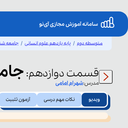
متوسطه دوم
پایه یازدهم علوم انسانی
جامعه شن
جام
قسمت
دوازدهم
:
مدرس:
شهرام
امامی
ویدیو
نکات مهم درسی
آزمون تثبیت
This
is
led or because the format is not supported.
a