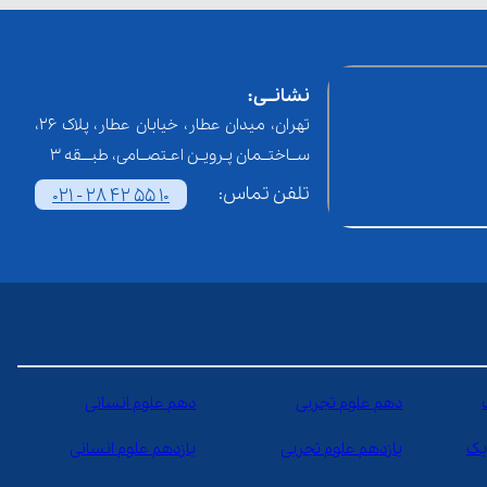
نشانــی:
تهران، میدان عطار، خیابان عطار، پلاک 26،
ســاختــمان پـرویـن اعـتصــامی، طبـــقه 3
تلفن تماس:
021 - 28 42 55 10
دهم علوم تجربی
دهم علوم انسانی
یک
یازدهم علوم تجربی
یازدهم علوم انسانی