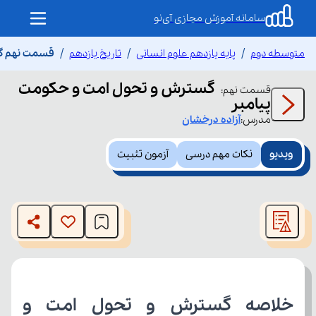
سامانه آموزش مجازی آی‌نو
متوسطه دوم
پایه یازدهم علوم انسانی
تاریخ یازدهم
قسمت نهم گس
گسترش و تحول امت و حکومت
قسمت
نهم
:
پیامبر
مدرس:
آزاده
درخشان
ویدیو
نکات مهم درسی
آزمون تثبیت
This
is
The media could not be loaded, either because the server
a
modal
or network failed or because the format is not supported.
window.