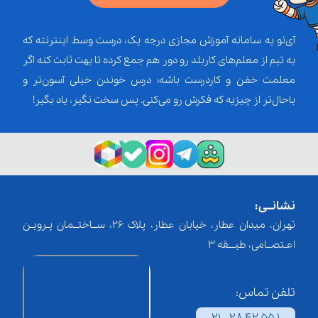
آی‌نو یه سامانه آموزش مجازی درجه یک، درست وسط اینترنته که
یه تیم از معلم‌‌های کاربلد رو دور هم جمع کرده تا بهت ثابت کنه اگر
معلمت خفن و کاردرست باشه؛ درس خوندن خیلی آسون‌تر و
باحال‌تر از چیزیه که فکرش رو می‌کنی. پس سخت نگیر، یاد بگیر!
نشانــی:
تهران، میدان عطار، خیابان عطار، پلاک 26، ســاختــمان پـرویـن
اعـتصــامی، طبـــقه 3
تلفن تماس: