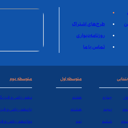
ن
طرح‌های اشتراک
روزنامه‌دیواری
تماس با ما
بتدایی
متوسطه اول
متوسطه دوم
ول
چهارم
هفتم
دهم ریاضی و فیزیک
وم
پنجم
هشتم
یازدهم ریاضی و فیز
وم
ششم
نهم
دوازدهم ریاضی و ف