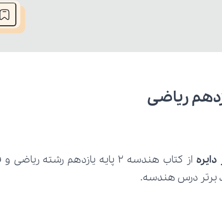
زدهم ریاضی
 دایره
د برتر درس هندسه.