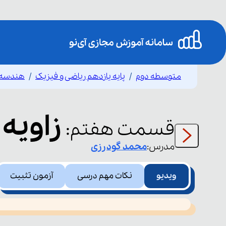
متوسطه دوم
پایه یازدهم ریاضی و فیزیک
هندسه 
زاویه 
قسمت
هفتم
:
مدرس:
محمد
گودرزی
ویدیو
نکات مهم درسی
آزمون تثبیت
This
is
led or because the format is not supported.
a