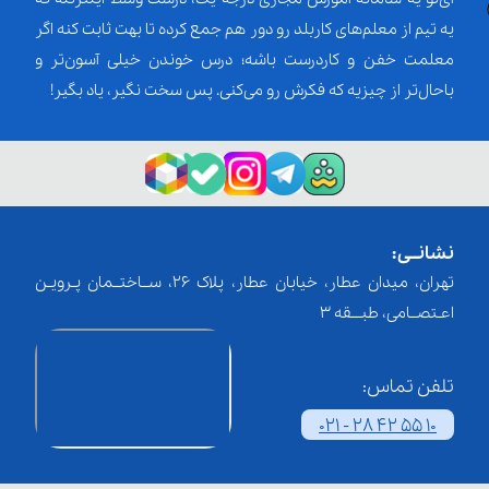
یه تیم از معلم‌‌های کاربلد رو دور هم جمع کرده تا بهت ثابت کنه اگر
معلمت خفن و کاردرست باشه؛ درس خوندن خیلی آسون‌تر و
باحال‌تر از چیزیه که فکرش رو می‌کنی. پس سخت نگیر، یاد بگیر!
نشانــی:
تهران، میدان عطار، خیابان عطار، پلاک 26، ســاختــمان پـرویـن
اعـتصــامی، طبـــقه 3
تلفن تماس:
021 - 28 42 55 10