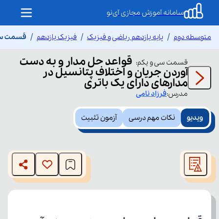
سامانه آموزش مجازی آی‌نو
متوسطه دوم
پایه یازدهم ریاضی و فیزیک
فیزیک یازدهم
قسمت سی و
قواعد حل مدار و به دست
قسمت
سی و یکم
:
آوردن جریان و اختلاف پتانسیل در
مدارهای دارای یک باتری
مدرس:
فرزاد
نامی
ویدیو
نکات مهم درسی
آزمون تثبیت
This
is
The media could not be loaded, either because the server
a
modal
or network failed or because the format is not supported.
window.