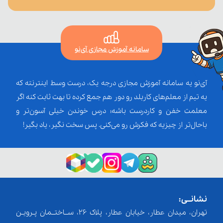
سامانه آموزش مجازی آی‌نو
آی‌نو یه سامانه آموزش مجازی درجه یک، درست وسط اینترنته که
یه تیم از معلم‌‌های کاربلد رو دور هم جمع کرده تا بهت ثابت کنه اگر
معلمت خفن و کاردرست باشه؛ درس خوندن خیلی آسون‌تر و
باحال‌تر از چیزیه که فکرش رو می‌کنی. پس سخت نگیر، یاد بگیر!
نشانــی:
تهران، میدان عطار، خیابان عطار، پلاک 26، ســاختــمان پـرویـن