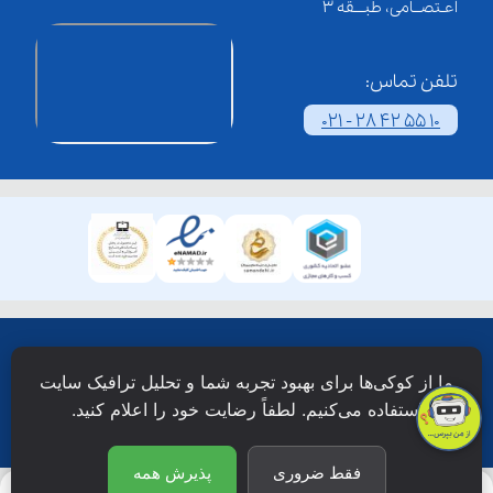
اعـتصــامی، طبـــقه 3
تلفن تماس:
021 - 28 42 55 10
همۀ حقوق این وبسایت نزد شرکت فن آوری شبکه آموزش
ما از کوکی‌ها برای بهبود تجربه شما و تحلیل ترافیک سایت
دانش نویان محفوظ است.
استفاده می‌کنیم. لطفاً رضایت خود را اعلام کنید.
فقط ضروری
پذیرش همه