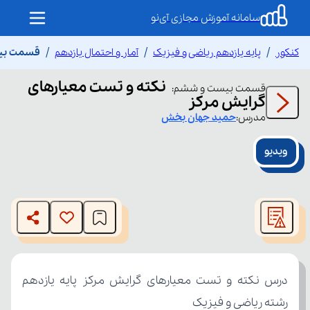
سامانه آموزش مجازی آی‌نو
کنکور
پایه یازدهم ریاضی و فیزیک
آمار و احتمال یازدهم
قسمت بیس
نکته و تست معیارهای
قسمت
بیست و ششم
:
گرایش مرکز
مدرس:
حمید
جهان بخش
ویدیو
This
is
The media could not be loaded, either because the server
a
modal
or network failed or because the format is not supported.
window.
رشته ریاضی و فیزیک