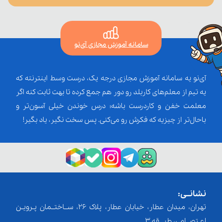
سامانه آموزش مجازی آی‌نو
آی‌نو یه سامانه آموزش مجازی درجه یک، درست وسط اینترنته که
یه تیم از معلم‌‌های کاربلد رو دور هم جمع کرده تا بهت ثابت کنه اگر
معلمت خفن و کاردرست باشه؛ درس خوندن خیلی آسون‌تر و
باحال‌تر از چیزیه که فکرش رو می‌کنی. پس سخت نگیر، یاد بگیر!
نشانــی:
تهران، میدان عطار، خیابان عطار، پلاک 26، ســاختــمان پـرویـن
اعـتصــامی، طبـــقه 3