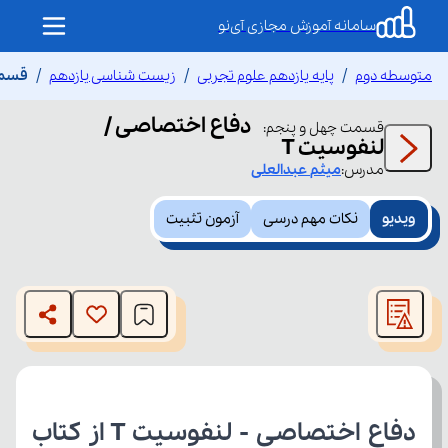
سامانه آموزش مجازی آی‌نو
متوسطه دوم
پایه یازدهم علوم تجربی
زیست شناسی یازدهم
قسمت
دفاع اختصاصی /
قسمت
چهل و پنجم
:
لنفوسیت T
مدرس:
میثم
عبدالعلی
ویدیو
نکات مهم درسی
آزمون تثبیت
This
is
The media could not be loaded, either because the server
a
modal
or network failed or because the format is not supported.
window.