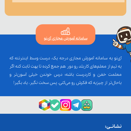
سامانه آموزش مجازی آی‌نو
آی‌نو یه سامانه آموزش مجازی درجه یک، درست وسط اینترنته که
یه تیم از معلم‌‌های کاربلد رو دور هم جمع کرده تا بهت ثابت کنه اگر
معلمت خفن و کاردرست باشه؛ درس خوندن خیلی آسون‌تر و
باحال‌تر از چیزیه که فکرش رو می‌کنی. پس سخت نگیر، یاد بگیر!
نشانــی: