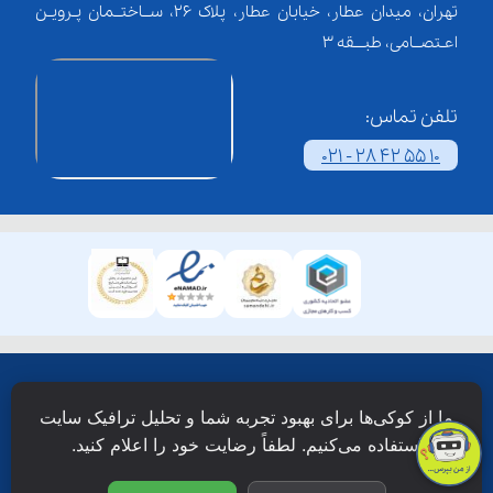
تهران، میدان عطار، خیابان عطار، پلاک 26، ســاختــمان پـرویـن
اعـتصــامی، طبـــقه 3
تلفن تماس:
021 - 28 42 55 10
همۀ حقوق این وبسایت نزد شرکت فن آوری شبکه آموزش
ما از کوکی‌ها برای بهبود تجربه شما و تحلیل ترافیک سایت
دانش نویان محفوظ است.
استفاده می‌کنیم. لطفاً رضایت خود را اعلام کنید.