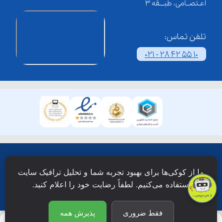
اعـتصــامی، طبـــقه 3
تلفن تماس:
021 - 28 42 55 10
همۀ حقوق این وبسایت نزد شرکت فن آوری شبکه آموزش
ما از کوکی‌ها برای بهبود تجربه شما و تحلیل ترافیک سایت
دانش نویان محفوظ است.
استفاده می‌کنیم. لطفاً رضایت خود را اعلام کنید.
فقط ضروری
پذیرش همه