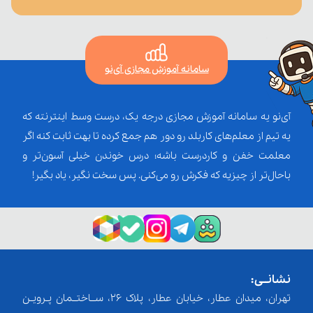
سامانه آموزش مجازی آی‌نو
آی‌نو یه سامانه آموزش مجازی درجه یک، درست وسط اینترنته که
یه تیم از معلم‌‌های کاربلد رو دور هم جمع کرده تا بهت ثابت کنه اگر
معلمت خفن و کاردرست باشه؛ درس خوندن خیلی آسون‌تر و
باحال‌تر از چیزیه که فکرش رو می‌کنی. پس سخت نگیر، یاد بگیر!
نشانــی:
تهران، میدان عطار، خیابان عطار، پلاک 26، ســاختــمان پـرویـن