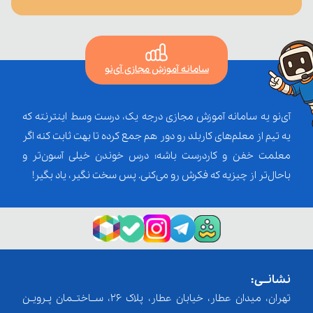
سامانه آموزش مجازی آی‌نو
آی‌نو یه سامانه آموزش مجازی درجه یک، درست وسط اینترنته که
یه تیم از معلم‌‌های کاربلد رو دور هم جمع کرده تا بهت ثابت کنه اگر
معلمت خفن و کاردرست باشه؛ درس خوندن خیلی آسون‌تر و
باحال‌تر از چیزیه که فکرش رو می‌کنی. پس سخت نگیر، یاد بگیر!
نشانــی:
تهران، میدان عطار، خیابان عطار، پلاک 26، ســاختــمان پـرویـن