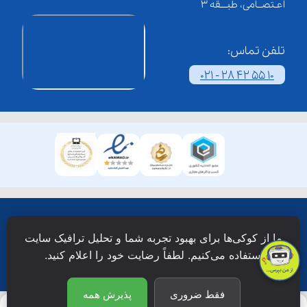
اعـتصــامی، طبـــقه 3
تلفن تماس:
021 - 28 42 55 10
همۀ حقوق این وبسایت نزد شرکت فن آوری شبکه آموزش
ما از کوکی‌ها برای بهبود تجربه شما و تحلیل ترافیک سایت
دانش نویان محفوظ است.
استفاده می‌کنیم. لطفاً رضایت خود را اعلام کنید.
فقط ضروری
پذیرش همه