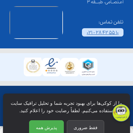
اعـتصــامی، طبـــقه 3
تلفن تماس:
021 - 28 42 55 10
همۀ حقوق این وبسایت نزد شرکت فن آوری شبکه آموزش
ما از کوکی‌ها برای بهبود تجربه شما و تحلیل ترافیک سایت
دانش نویان محفوظ است.
استفاده می‌کنیم. لطفاً رضایت خود را اعلام کنید.
فقط ضروری
پذیرش همه