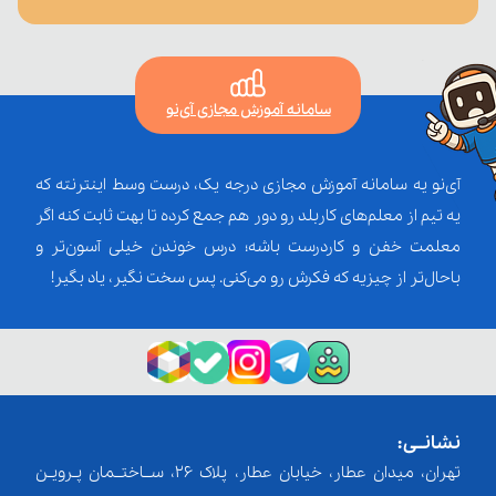
سامانه آموزش مجازی آی‌نو
آی‌نو یه سامانه آموزش مجازی درجه یک، درست وسط اینترنته که
یه تیم از معلم‌‌های کاربلد رو دور هم جمع کرده تا بهت ثابت کنه اگر
معلمت خفن و کاردرست باشه؛ درس خوندن خیلی آسون‌تر و
باحال‌تر از چیزیه که فکرش رو می‌کنی. پس سخت نگیر، یاد بگیر!
نشانــی:
تهران، میدان عطار، خیابان عطار، پلاک 26، ســاختــمان پـرویـن