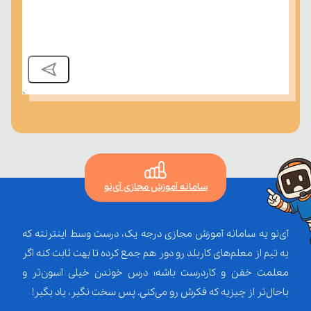
سامانه آموزش مجازی آی‌نو
آی‌نو یه سامانه آموزش مجازی درجه یک، درست وسط اینترنته که
یه تیم از معلم‌‌های کاربلد رو دور هم جمع کرده تا بهت ثابت کنه اگر
معلمت خفن و کاردرست باشه؛ درس خوندن خیلی آسون‌تر و
باحال‌تر از چیزیه که فکرش رو می‌کنی. پس سخت نگیر، یاد بگیر!