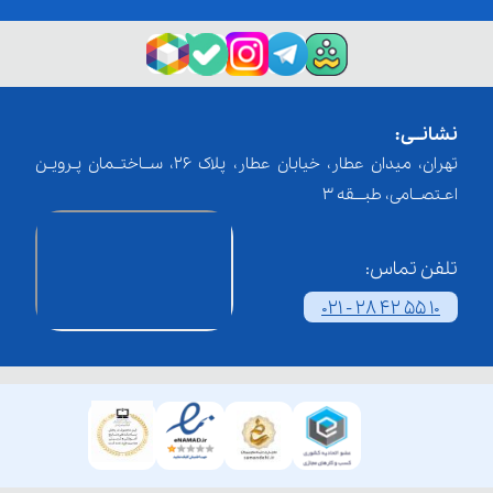
نشانــی:
تهران، میدان عطار، خیابان عطار، پلاک 26، ســاختــمان پـرویـن
اعـتصــامی، طبـــقه 3
تلفن تماس:
021 - 28 42 55 10