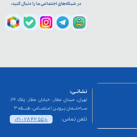
در شبکه‌های اجتماعی ما را دنبال کنید:
نشانــی:
تهران، میدان عطار، خیابان عطار، پلاک 26،
ســاختــمان پـرویـن اعـتصــامی، طبـــقه 3
تلفن تماس:
021 - 28 42 55 10