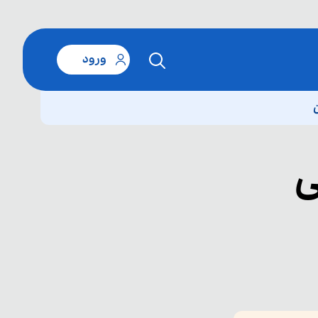
ورود
ی