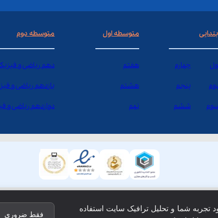
بتدایی
متوسطه اول
متوسطه دوم
ول
چهارم
هفتم
دهم ریاضی و فیزیک
وم
پنجم
هشتم
یازدهم ریاضی و فیز
وم
ششم
نهم
دوازدهم ریاضی و ف
ود تجربه شما و تحلیل ترافیک سایت استفاده
فقط ضروری