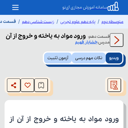
سامانه آموزش مجازی آی‌نو
متوسطه دوم
پایه دهم علوم تجربی
زیست شناسی دهم
قسمت دهم 
ورود مواد به یاخته و خروج از آن
قسمت
دهم
:
مدرس:
خشایار
فهیم
ویدیو
نکات مهم درسی
آزمون تثبیت
This
is
The media could not be loaded, either because the server
a
modal
or network failed or because the format is not supported.
window.