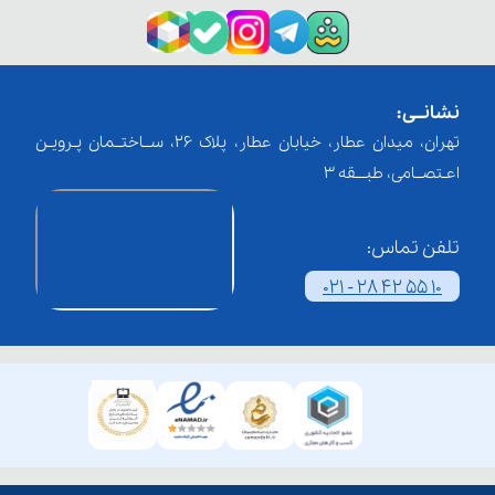
نشانــی:
تهران، میدان عطار، خیابان عطار، پلاک 26، ســاختــمان پـرویـن
اعـتصــامی، طبـــقه 3
تلفن تماس:
021 - 28 42 55 10