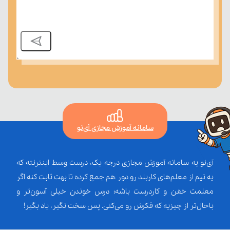
سامانه آموزش مجازی آی‌نو
آی‌نو یه سامانه آموزش مجازی درجه یک، درست وسط اینترنته که
یه تیم از معلم‌‌های کاربلد رو دور هم جمع کرده تا بهت ثابت کنه اگر
معلمت خفن و کاردرست باشه؛ درس خوندن خیلی آسون‌تر و
باحال‌تر از چیزیه که فکرش رو می‌کنی. پس سخت نگیر، یاد بگیر!