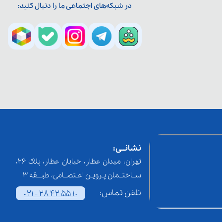
در شبکه‌های اجتماعی ما را دنبال کنید:
نشانــی:
تهران، میدان عطار، خیابان عطار، پلاک 26،
ســاختــمان پـرویـن اعـتصــامی، طبـــقه 3
تلفن تماس:
021 - 28 42 55 10