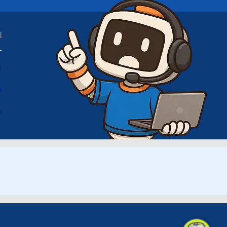
ا
ا
د
س