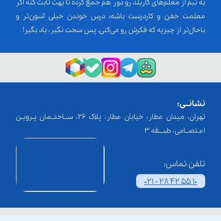
یه تیم از معلم‌‌های کاربلد رو دور هم جمع کرده تا بهت ثابت کنه اگر
معلمت خفن و کاردرست باشه؛ درس خوندن خیلی آسون‌تر و
باحال‌تر از چیزیه که فکرش رو می‌کنی. پس سخت نگیر، یاد بگیر!
نشانــی:
تهران، میدان عطار، خیابان عطار، پلاک 26، ســاختــمان پـرویـن
اعـتصــامی، طبـــقه 3
تلفن تماس:
021 - 28 42 55 10