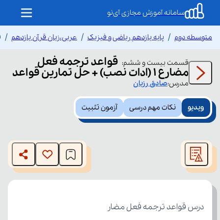
سامانه آموزش مجازی آی‌نو
متوسطه دوم
پایه یازدهم ریاضی و فیزیک
عربی،زبان قرآن یازدهم
ق
قواعد ترجمه فعل
قسمت
بیست و ششم
:
مضارع ۱ (ادات نصب) + حل تمارین قواعد
مدرس:
صادق
رزبان
ویدیو
نکات مهم درسی
آزمون تثبیت
This
is
The media could not be loaded, either because the server
a
modal
or network failed or because the format is not supported.
window.
درس قواعد ترجمه فعل مضار