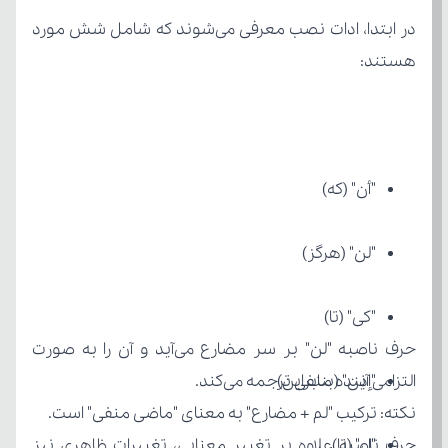
هستند:
"أن" (که)
"لن" (هرگز)
"کی" (تا)
"إذن" (بنابراین)
التزامی آینده منفی ترجمه می‌کند.
نکته: ترکیب "لم + مضارع" به معنای "ماضی منفی" است.
"لِ" (تا)