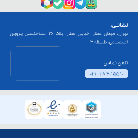
نشانــی:
تهران، میدان عطار، خیابان عطار، پلاک 26، ســاختــمان پـرویـن
اعـتصــامی، طبـــقه 3
تلفن تماس:
021 - 28 42 55 10