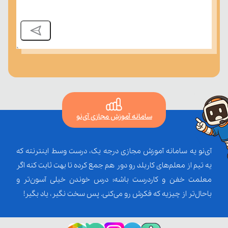
سامانه آموزش مجازی آی‌نو
آی‌نو یه سامانه آموزش مجازی درجه یک، درست وسط اینترنته که
یه تیم از معلم‌‌های کاربلد رو دور هم جمع کرده تا بهت ثابت کنه اگر
معلمت خفن و کاردرست باشه؛ درس خوندن خیلی آسون‌تر و
باحال‌تر از چیزیه که فکرش رو می‌کنی. پس سخت نگیر، یاد بگیر!