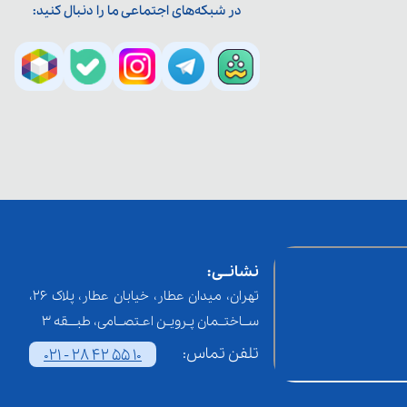
در شبکه‌های اجتماعی ما را دنبال کنید:
نشانــی:
تهران، میدان عطار، خیابان عطار، پلاک 26،
ســاختــمان پـرویـن اعـتصــامی، طبـــقه 3
تلفن تماس:
021 - 28 42 55 10