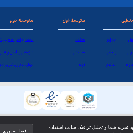
بتدایی
متوسطه اول
متوسطه دوم
ول
چهارم
هفتم
دهم ریاضی و فیزیک
وم
پنجم
هشتم
یازدهم ریاضی و فیز
وم
ششم
نهم
دوازدهم ریاضی و ف
ود تجربه شما و تحلیل ترافیک سایت استفاده
فقط ضروری