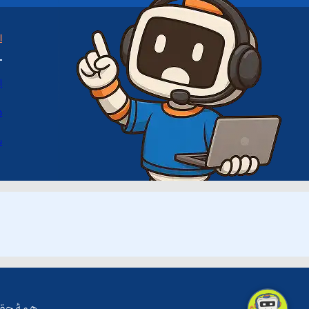
ا
ا
د
س
همۀ حقو