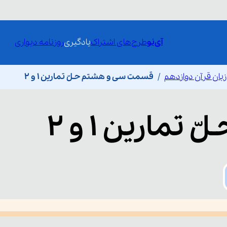
آی‌نو
طرح‌های اشتراک
یادگیری
روزنامه دیواری
بان قرآن دوازدهم
قسمت سی و هشتم حـلّ تمارین 1 و 2
لّ تمارین 1 و 2
he media could not be loaded, either because the server or network fai