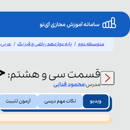
متوسطه دوم
پایه دوازدهم ریاضی و فیزیک
عربی،ز
حـ
قسمت
سی و هشتم
:
مدرس:
محمود
فدایی
ویدیو
نکات مهم درسی
آزمون تثبیت
This
is
led or because the format is not supported.
a