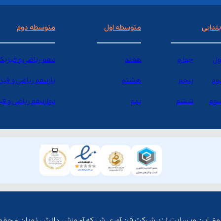
بتدایی
متوسطه اول
متوسطه دوم
ول
چهارم
هفتم
دهم ریاضی و فیزیک
وم
پنجم
هشتم
یازدهم ریاضی و فیز
وم
ششم
نهم
دوازدهم ریاضی و ف
ق این وبسایت نزد شرکت فن آوری شبکه آموزش دانش نویان محفو