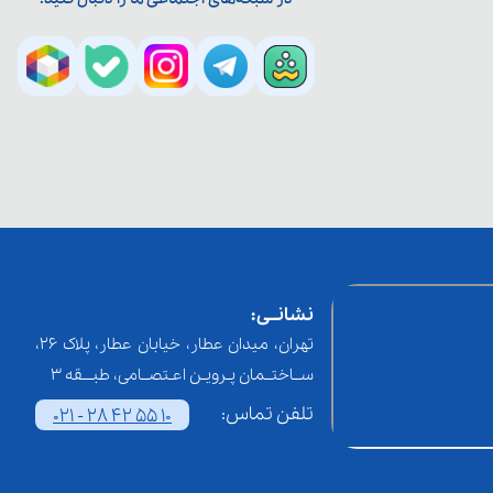
نشانــی:
تهران، میدان عطار، خیابان عطار، پلاک 26،
ســاختــمان پـرویـن اعـتصــامی، طبـــقه 3
تلفن تماس:
021 - 28 42 55 10