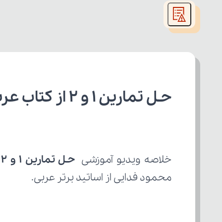
modal
window.
حـل تمارین 1 و 2 از کتاب عربی دوازدهم ریاضی
خلاصه ویدیو آموزشی 
حـل تمارین 1 و 2
محمود فدایی از اساتید برتر عربی.