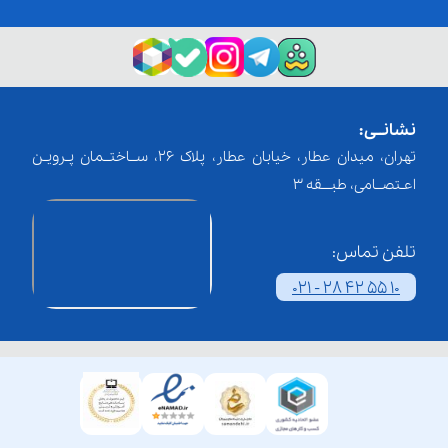
نشانــی:
تهران، میدان عطار، خیابان عطار، پلاک 26، ســاختــمان پـرویـن
اعـتصــامی، طبـــقه 3
تلفن تماس:
021 - 28 42 55 10