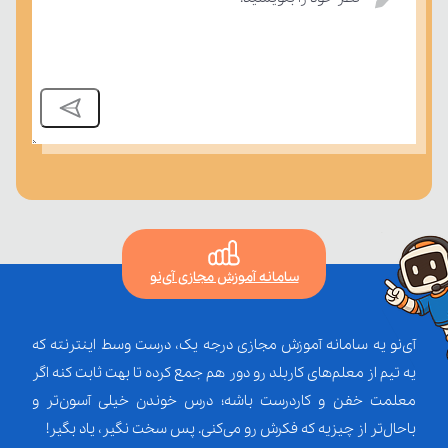
درسی بسنجند.
سامانه آموزش مجازی آی‌نو
آی‌نو یه سامانه آموزش مجازی درجه یک، درست وسط اینترنته که
یه تیم از معلم‌‌های کاربلد رو دور هم جمع کرده تا بهت ثابت کنه اگر
معلمت خفن و کاردرست باشه؛ درس خوندن خیلی آسون‌تر و
باحال‌تر از چیزیه که فکرش رو می‌کنی. پس سخت نگیر، یاد بگیر!