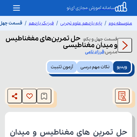
سامانه آموزش مجازی آی‌نو
متوسطه دوم
پایه یازدهم علوم تجربی
فیزیک یازدهم
قسمت چهل و
حل تمرین‌های مفغناطیس
قسمت
چهل و یکم
:
و میدان مغناطیسی
مدرس:
فرزاد
نامی
ویدیو
نکات مهم درسی
آزمون تثبیت
This
is
The media could not be loaded, either because the server
a
modal
or network failed or because the format is not supported.
window.