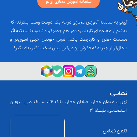
سامانه آموزش مجازی آی‌نو
آی‌نو یه سامانه آموزش مجازی درجه یک، درست وسط اینترنته که
یه تیم از معلم‌‌های کاربلد رو دور هم جمع کرده تا بهت ثابت کنه اگر
معلمت خفن و کاردرست باشه؛ درس خوندن خیلی آسون‌تر و
باحال‌تر از چیزیه که فکرش رو می‌کنی. پس سخت نگیر، یاد بگیر!
نشانــی:
تهران، میدان عطار، خیابان عطار، پلاک 26، ســاختــمان پـرویـن
اعـتصــامی، طبـــقه 3
تلفن تماس: