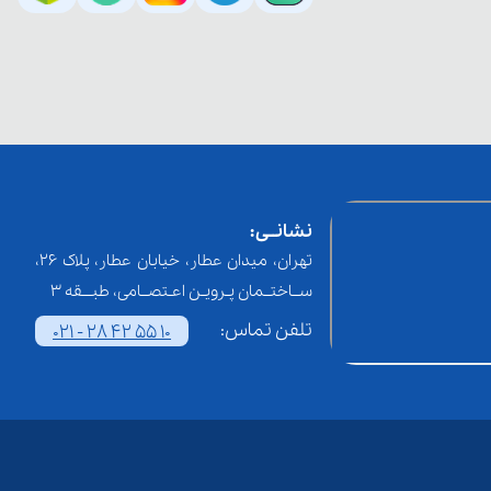
نشانــی:
تهران، میدان عطار، خیابان عطار، پلاک 26،
ســاختــمان پـرویـن اعـتصــامی، طبـــقه 3
تلفن تماس:
021 - 28 42 55 10