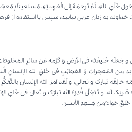
َ خَلقَ حَواءُ مِن ضِلعِهِ الأیسَرَ.