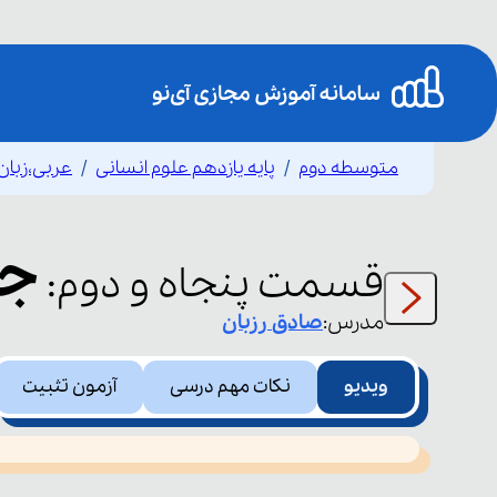
متوسطه دوم
پایه یازدهم علوم انسانی
عربی،زبان
جم
قسمت
پنجاه و دوم
:
مدرس:
صادق
رزبان
ویدیو
نکات مهم درسی
آزمون تثبیت
This
is
led or because the format is not supported.
a