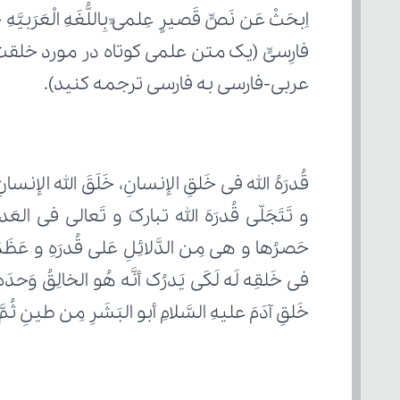
عربی-فارسی به فارسی ترجمه کنید).
خَلقِ آدَمَ علیهِ السَّلامِ أبو البَشَرِ مِن طینِ ثُمّ