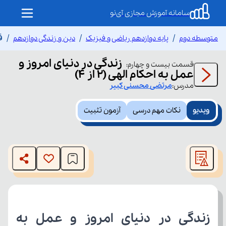
سامانه آموزش مجازی آی‌نو
متوسطه دوم
پایه دوازدهم ریاضی و فیزیک
دین و زندگی دوازدهم
ق
زندگی در دنیای امروز و
قسمت
بیست و چهارم
:
عمل به احکام الهی (2 از 4)
مدرس:
مرتضی
محسنی کبیر
ویدیو
نکات مهم درسی
آزمون تثبیت
This
is
The media could not be loaded, either because the server
a
modal
or network failed or because the format is not supported.
window.