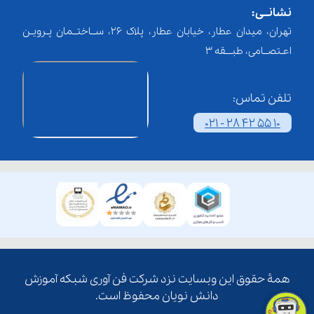
نشانــی:
تهران، میدان عطار، خیابان عطار، پلاک 26، ســاختــمان پـرویـن
اعـتصــامی، طبـــقه 3
تلفن تماس:
021 - 28 42 55 10
همۀ حقوق این وبسایت نزد شرکت فن آوری شبکه آموزش
دانش نویان محفوظ است.