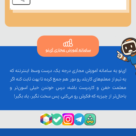
سامانه آموزش مجازی آی‌نو
آی‌نو یه سامانه آموزش مجازی درجه یک، درست وسط اینترنته که
یه تیم از معلم‌‌های کاربلد رو دور هم جمع کرده تا بهت ثابت کنه اگر
معلمت خفن و کاردرست باشه؛ درس خوندن خیلی آسون‌تر و
باحال‌تر از چیزیه که فکرش رو می‌کنی. پس سخت نگیر، یاد بگیر!