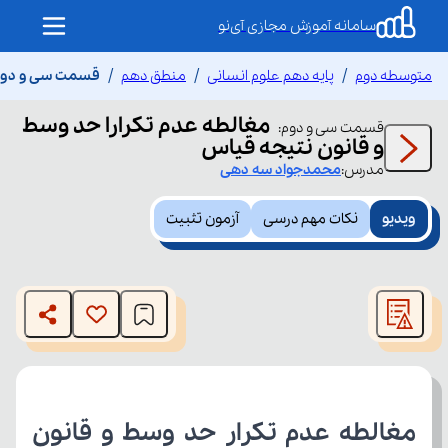
سامانه آموزش مجازی آی‌نو
متوسطه دوم
پایه دهم علوم انسانی
منطق دهم
قسمت سی و دوم م
مغالطه عدم تکرارا حد وسط
قسمت
سی و دوم
:
و قانون نتیجه قیاس
مدرس:
محمدجواد
سه دهی
ویدیو
نکات مهم درسی
آزمون تثبیت
This
is
The media could not be loaded, either because the server
a
modal
or network failed or because the format is not supported.
window.