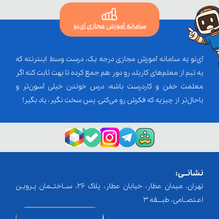
سامانه آموزش مجازی آی‌نو
آی‌نو یه سامانه آموزش مجازی درجه یک، درست وسط اینترنته که
یه تیم از معلم‌‌های کاربلد رو دور هم جمع کرده تا بهت ثابت کنه اگر
معلمت خفن و کاردرست باشه؛ درس خوندن خیلی آسون‌تر و
باحال‌تر از چیزیه که فکرش رو می‌کنی. پس سخت نگیر، یاد بگیر!
نشانــی:
تهران، میدان عطار، خیابان عطار، پلاک 26، ســاختــمان پـرویـن
اعـتصــامی، طبـــقه 3