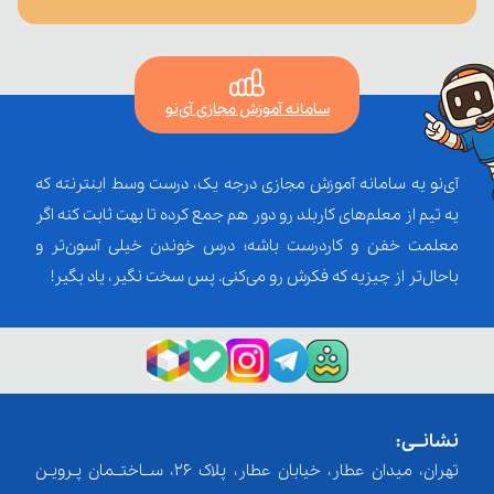
سامانه آموزش مجازی آی‌نو
آی‌نو یه سامانه آموزش مجازی درجه یک، درست وسط اینترنته که
یه تیم از معلم‌‌های کاربلد رو دور هم جمع کرده تا بهت ثابت کنه اگر
معلمت خفن و کاردرست باشه؛ درس خوندن خیلی آسون‌تر و
باحال‌تر از چیزیه که فکرش رو می‌کنی. پس سخت نگیر، یاد بگیر!
نشانــی:
تهران، میدان عطار، خیابان عطار، پلاک 26، ســاختــمان پـرویـن