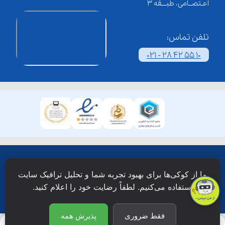
اعـتصــامی، طبـــقه 3
تلفن تماس:
021 - 28 42 55 10
همۀ حقوق این وبسایت نزد شرکت فن آوری شبکه آموزش
ما از کوکی‌ها برای بهبود تجربه شما و تحلیل ترافیک سایت
دانش نویان محفوظ است.
استفاده می‌کنیم. لطفاً رضایت خود را اعلام کنید.
فقط ضروری
پذیرش همه