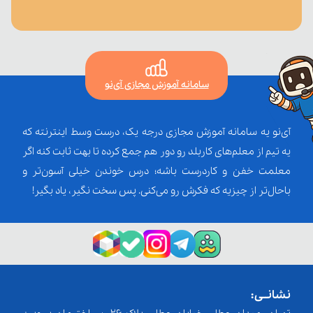
سامانه آموزش مجازی آی‌نو
آی‌نو یه سامانه آموزش مجازی درجه یک، درست وسط اینترنته که
یه تیم از معلم‌‌های کاربلد رو دور هم جمع کرده تا بهت ثابت کنه اگر
معلمت خفن و کاردرست باشه؛ درس خوندن خیلی آسون‌تر و
باحال‌تر از چیزیه که فکرش رو می‌کنی. پس سخت نگیر، یاد بگیر!
نشانــی: