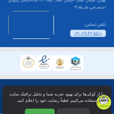
تهران، میدان عطار، خیابان عطار، پلاک 26، ســاختــمان پـرویـن
اعـتصــامی، طبـــقه 3
تلفن تماس:
021 - 28 42 55 10
همۀ حقوق این وبسایت نزد شرکت فن آوری شبکه آموزش
ما از کوکی‌ها برای بهبود تجربه شما و تحلیل ترافیک سایت
دانش نویان محفوظ است.
استفاده می‌کنیم. لطفاً رضایت خود را اعلام کنید.