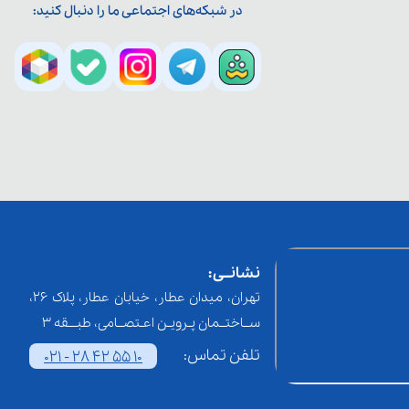
در شبکه‌های اجتماعی ما را دنبال کنید:
نشانــی:
تهران، میدان عطار، خیابان عطار، پلاک 26،
ســاختــمان پـرویـن اعـتصــامی، طبـــقه 3
تلفن تماس:
021 - 28 42 55 10