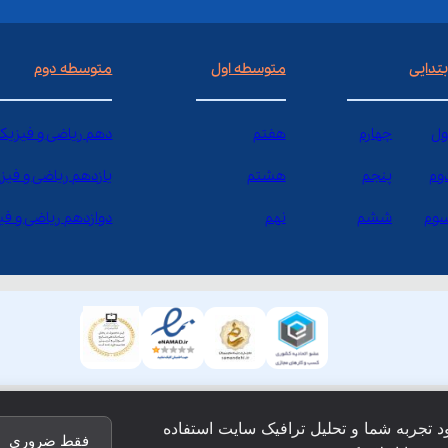
بتدایی
متوسطه اول
متوسطه دوم
ول
چهارم
هفتم
دهم ریاضی و فیزیک
وم
پنجم
هشتم
یازدهم ریاضی و فیز
وم
ششم
نهم
دوازدهم ریاضی و ف
ود تجربه شما و تحلیل ترافیک سایت استفاده
فقط ضروری