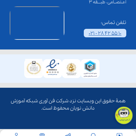
اعـتصــامی، طبـــقه 3
تلفن تماس:
021 - 28 42 55 10
همۀ حقوق این وبسایت نزد شرکت فن آوری شبکه آموزش
دانش نویان محفوظ است.