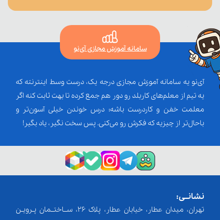
سامانه آموزش مجازی آی‌نو
آی‌نو یه سامانه آموزش مجازی درجه یک، درست وسط اینترنته که
یه تیم از معلم‌‌های کاربلد رو دور هم جمع کرده تا بهت ثابت کنه اگر
معلمت خفن و کاردرست باشه؛ درس خوندن خیلی آسون‌تر و
باحال‌تر از چیزیه که فکرش رو می‌کنی. پس سخت نگیر، یاد بگیر!
نشانــی:
تهران، میدان عطار، خیابان عطار، پلاک 26، ســاختــمان پـرویـن