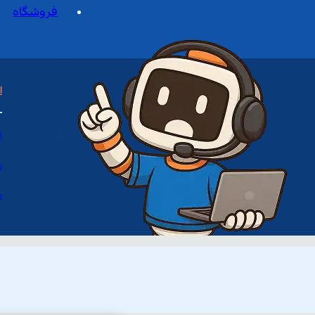
فروشگاه
ا
ا
د
س