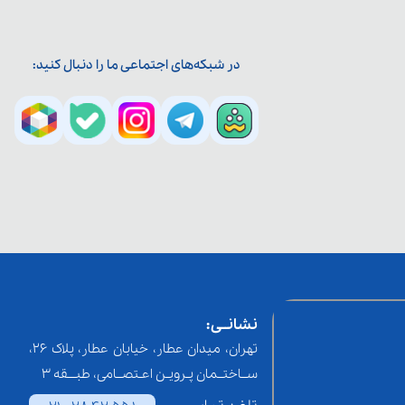
در شبکه‌های اجتماعی ما را دنبال کنید:
نشانــی:
تهران، میدان عطار، خیابان عطار، پلاک 26،
ســاختــمان پـرویـن اعـتصــامی، طبـــقه 3