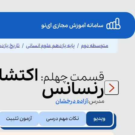
متوسطه دوم
پایه یازدهم علوم انسانی
تاریخ یازد
اکتشا
قسمت
چهلم
:
رنسانس
مدرس:
آزاده
درخشان
ویدیو
نکات مهم درسی
آزمون تثبیت