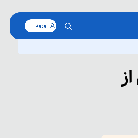
ورود
از